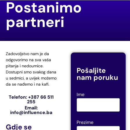
Postanimo
partneri
Zadovoljstvo nam je da
odgovorimo na sva vaša
pitanja i nedoumice.
Pošaljite
Dostupni smo svakog dana
nam poruku
u sedmici, a uvijek možemo
da se nađemo i na kafi.
Ime
Telefon: +387 66 511
255
Email:
info@influence.ba
Prezime
Gdje se