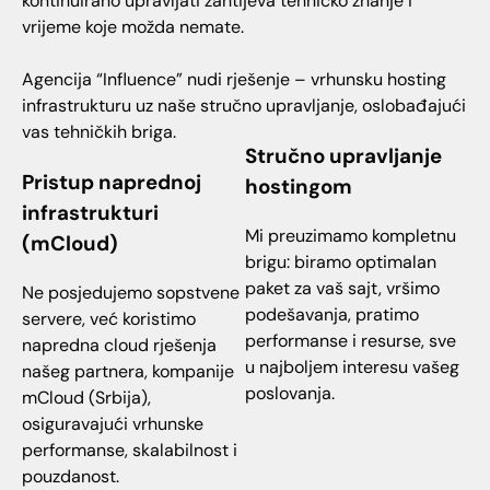
kontinuirano upravljati zahtijeva tehničko znanje i
vrijeme koje možda nemate.
Agencija “Influence” nudi rješenje – vrhunsku hosting
infrastrukturu uz naše stručno upravljanje, oslobađajući
vas tehničkih briga.
Stručno upravljanje
Pristup naprednoj
hostingom
infrastrukturi
Mi preuzimamo kompletnu
(mCloud)
brigu: biramo optimalan
paket za vaš sajt, vršimo
Ne posjedujemo sopstvene
podešavanja, pratimo
servere, već koristimo
performanse i resurse, sve
napredna cloud rješenja
u najboljem interesu vašeg
našeg partnera, kompanije
poslovanja.
mCloud (Srbija),
osiguravajući vrhunske
performanse, skalabilnost i
pouzdanost.