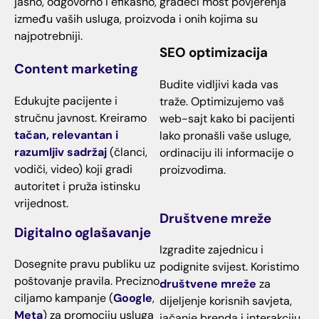
jasno, odgovorno i efikasno, gradeći most povjerenja
između vaših usluga, proizvoda i onih kojima su
najpotrebniji.
SEO optimizacija
Content marketing
Budite vidljivi kada vas
Edukujte pacijente i
traže. Optimizujemo vaš
stručnu javnost. Kreiramo
web-sajt kako bi pacijenti
tačan, relevantan i
lako pronašli vaše usluge,
razumljiv sadržaj
(članci,
ordinaciju ili informacije o
vodiči, video) koji gradi
proizvodima.
autoritet i pruža istinsku
vrijednost.
Društvene mreže
Digitalno oglašavanje
Izgradite zajednicu i
Dosegnite pravu publiku uz
podignite svijest. Koristimo
poštovanje pravila. Precizno
društvene mreže
za
ciljamo kampanje (
Google
,
dijeljenje korisnih savjeta,
Meta
) za promociju usluga
jačanje brenda i interakciju