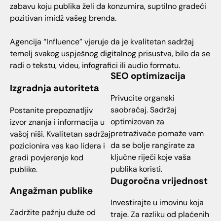
zabavu koju publika želi da konzumira, suptilno gradeći
pozitivan imidž vašeg brenda.
Agencija “Influence” vjeruje da je kvalitetan sadržaj
temelj svakog uspješnog digitalnog prisustva, bilo da se
radi o tekstu, videu, infografici ili audio formatu.
SEO optimizacija
Izgradnja autoritetа
Privucite organski
saobraćaj. Sadržaj
Postanite prepoznatljiv
optimizovan za
izvor znanja i informacija u
pretraživače pomaže vam
vašoj niši. Kvalitetan sadržaj
da se bolje rangirate za
pozicionira vas kao lidera i
ključne riječi koje vaša
gradi povjerenje kod
publika koristi.
publike.
Dugoročna vrijednost
Angažman publike
Investirajte u imovinu koja
Zadržite pažnju duže od
traje. Za razliku od plaćenih