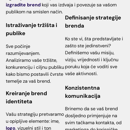
izgradite brend
koji vas izdvaja i povezuje sa vašom
publikom na smislen način.
Definisanje strategije
Istraživanje tržišta i
brenda
publike
Ko ste vi, šta predstavljate i
zašto ste jedinstveni?
Sve počinje
Definišemo vašu misiju,
razumijevanjem.
viziju, vrijednosti i ključnu
Analiziramo vaše tržište,
poruku koja će voditi sve
konkurenciju i ciljnu publiku
vaše aktivnosti.
kako bismo postavili čvrste
temelje za vaš brend.
Konzistentna
Kreiranje brend
komunikacija
identiteta
Brinemo da se vaš brend
Vašu strategiju pretvaramo
dosljedno primjenjuje na
u opipljive elemente: ime,
svim tačkama kontakta, od
logo
, vizuelni stil i ton
marketinga do korisničke